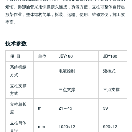
烦恼。拆缷油管采用快换接头连接，拆装方便，立柱可整体自行起
放架作业，整体结构简单，拆装、运输、使用、维修方便，施工效
率高。
技术参数
项 目
单位
JBY180
JBY160
系统操纵
电液控制
液控式
方式
立柱支撑
三点支撑
三点支撑
方式
立柱总长
m
21～45
39
度
立柱筒体
mm
1020×12
920×12
直径