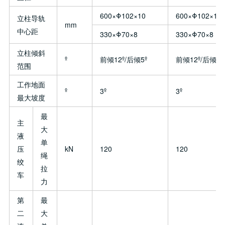
600×Φ102×10
600×Φ102×10
立柱导轨
mm
中心距
330×Φ70×8
330×Φ70×8
立柱倾斜
º
前倾12º/后倾5º
前倾12º/后倾5º
范围
工作地面
º
3º
3º
最大坡度
最
主
大
液
单
压
kN
120
120
绳
绞
拉
车
力
第
最
二
大