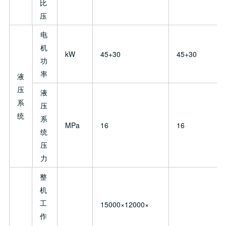
比
压
电
机
kW
45+30
45+30
功
率
液
压
液
系
压
统
系
MPa
16
16
统
压
力
整
机
工
15000×12000×
作