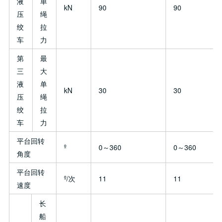
液
单
kN
90
90
压
绳
绞
拉
车
力
第
最
三
大
液
单
kN
30
30
压
绳
绞
拉
车
力
平台回转
º
0～360
0～360
角度
平台回转
º/次
11
11
速度
长
船