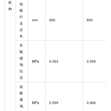
机
短
构
船
行
mm
600
600
走
步
长
长
船
接
MPa
0.053
0.058
地
比
压
短
船
接
MPa
0.059
0.066
地