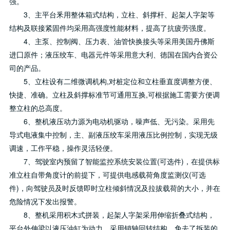
强。
3、主平台釆用整体箱式结构，立柱、斜撑杆、起架人字架等
结构及联接紧固件均采用高强度性能材料，提高了抗疲劳强度。
4、主泵、控制阀、压力表、油管快换接头等采用美国丹佛斯
进囗原件；液压绞车、电器元件等采用意大利、徳国在国内合资公
司的产品。
5、立柱设有二维微调机构,对桩定位和立柱垂直度调整方便、
快捷、准确。立柱及斜撑标准节可通用互换,可根据施工需要方便调
整立柱的总高度。
6、整机液压动力源为电动机驱动，噪声低、无污染。采用先
导式电液集中控制，主、副液压绞车采用液压比例控制，实现无级
调速，工作平稳，操作灵活轻便。
7、驾驶室内预留了智能监控系统安装位置(可选件)，在提供标
准立柱自带角度计的前提下，可提供电感载荷角度监测仪(可选
件)，向驾驶员及时反馈即时立柱倾斜情况及拉拔载荷的大小，并在
危险情况下发出报警。
8、整机采用积木式拼装，起架人字架采用伸缩折叠式结构，
平台外伸梁以液压油缸为动力，采用销轴回转结构，免去了拆装的