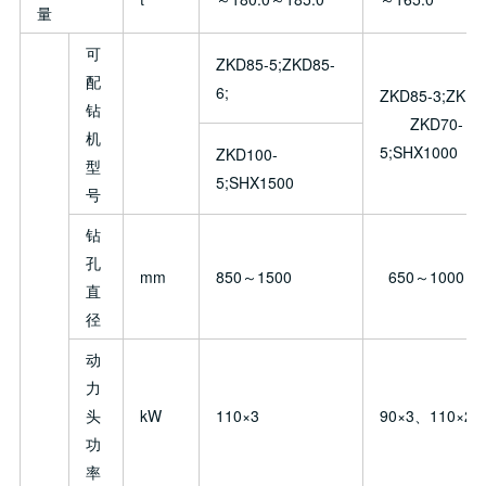
量
可
ZKD85-5;ZKD85-
配
6;
ZKD85-3;ZKD1
钻
ZKD70-
机
5;SHX1000
ZKD100-
型
5;SHX1500
号
钻
孔
mm
850～1500
650～1000
直
径
动
力
头
kW
110×3
90×3、110×2
功
率