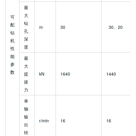
最
大
可
钻
配
m
30
30、20
孔
钻
深
机
度
性
能
最
参
大
数
提
kN
1640
1440
拔
力
单
轴
输
r/min
16
16
出
转