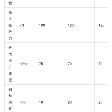
程
最
大
提
kN
100
120
120
升
力
最
大
提
m/min
75
70
70
升
速
度
钢
丝
绳
mm
18
20
20
直