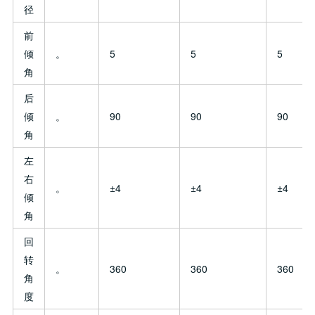
径
前
倾
。
5
5
5
角
后
倾
。
90
90
90
角
左
右
。
±4
±4
±4
倾
角
回
转
。
360
360
360
角
度