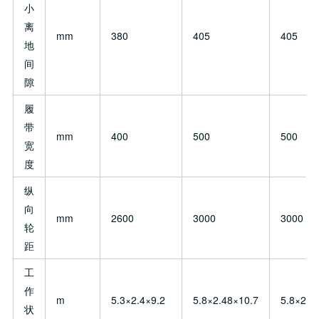
小
离
mm
380
405
405
地
间
隙
履
带
mm
400
500
500
宽
度
纵
向
mm
2600
3000
3000
轮
距
工
作
m
5.3×2.4×9.2
5.8×2.48×10.7
5.8×2.4
状