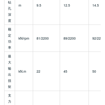
钻
m
9.5
12.5
14.5
孔
深
度
额
定
kN/rpm
81/2200
89/2200
92/2200
功
率
最
大
输
kN.m
22
45
50
出
扭
矩
支
力