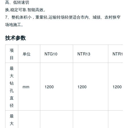
高、低转速切
换,稳定可靠.智能高效。
7、整机体积小，重量轻,运输转场轻便适合市内、城镇、农村狭窄
场地施工。
技术参数
项
单位
NTG10
NTR13
NTR15
目
最
大
钻
mm
1200
1200
1200
孔
直
径
最
大