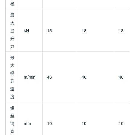
径
最
大
提
kN
15
18
18
升
力
最
大
提
m/min
46
46
46
升
速
度
钢
丝
绳
mm
10
10
10
直