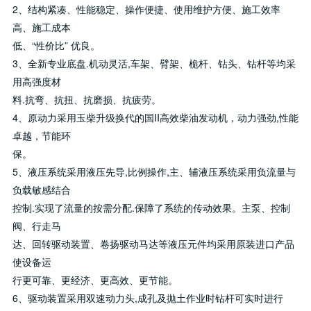
2、结构紧凑、性能稳定、操作便捷、使用维护方便、施工效率
高、施工成本
低、“性价比” 优良。
3、全新专业底盘.机动灵活,车架、臂架、桅杆、钻头、钻杆等均采
用高强度材
料.抗弯、抗扭、抗磨损、抗疲劳。
4、原动力采用玉柴升级换代的国II高效柴油发动机，动力强劲,性能
卓越，节能环
保。
5、液压系统采用液压先导,比例操作,主、辅液压系统采用负流量与
负载敏感结合
控制.实现了流量的按需分配.保障了系统的传动效果。主泵、控制
阀、行走马
达、回转驱动装置、卷扬驱动马达等液压元件均采用原装进口产品
使设备运
行更可靠、更经济、更高效、更节能。
6、驱动装置采用双速动力头,成孔及拋土作业时钻杆可实时进行