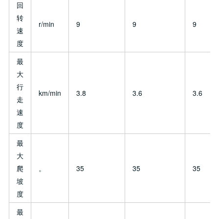
回
转
r/min
9
9
9
速
度
最
大
行
km/min
3.8
3.6
3.6
走
速
度
最
大
爬
。
35
35
35
坡
度
最