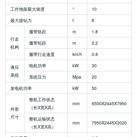
工作地面最大坡度
°
10
最大拔钻力
t
8
履带轨距
m
1.8
行走
履带轮距
m
2.2
机构
履带行走速度
km/h
0.8
电机功率
kW
30
液压
系统
系统压力
Mpa
20
发电机功率
kW
50
整机工作状态
mm
6500X2445X7950
（长X宽X高）
外形
尺寸
整机运输状态
mm
7950X2445X3020
（长X宽X高）