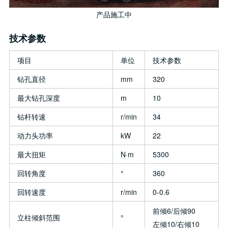
产品施工中
技术参数
项目
单位
技术参数
钻孔直径
mm
320
最大钻孔深度
m
10
钻杆转速
r/min
34
动力头功率
kW
22
最大扭矩
N·m
5300
回转角度
°
360
回转速度
r/min
0-0.6
前倾6/后倾90
立柱倾斜范围
°
左倾10/右倾10