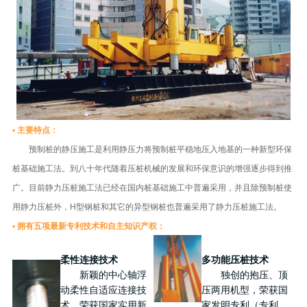
▪ 主要特点：
预制桩的静压施工是利用静压力将预制桩平稳地压入地基的一种新型环保
桩基础施工法。到八十年代随着压桩机械的发展和环保意识的增强逐步得到推
广。目前静力压桩施工法已经在国内桩基础施工中普遍采用，并且除预制桩使
用静力压桩外，H型钢桩和其它的异型钢桩也普遍采用了静力压桩施工法。
▪ 拥有五项最新专利技术和自主知识产权：
柔性连接技术
多功能压桩技术
新颖的中心轴浮
独创的抱压、顶
动柔性自适应连接技
压两用机型，荣获国
术，荣获国家实用新
家发明专利（专利