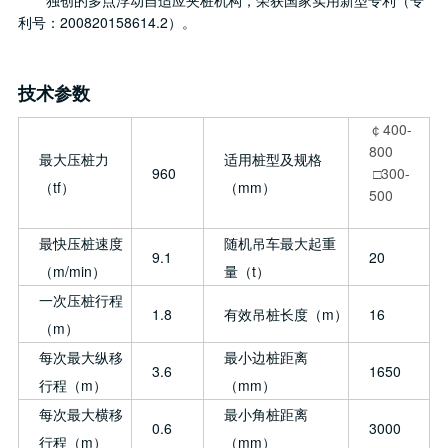
独创的多点浮动自适应夹桩机构，荣获国家实用新型专利（专
利号：200820158614.2）。
技术参数
￠400-
800
最大压桩力
适用桩型及规格
960
□300-
（tf）
（mm）
500
最快压桩速度
随机吊车最大起重
9.1
20
（m/min）
量（t）
一次压桩行程
1.8
有效吊桩长度（m）
16
（m）
每次最大纵移
最小边桩距离
3.6
1650
行程（m）
（mm）
每次最大横移
最小角桩距离
0.6
3000
行程（m）
（mm）