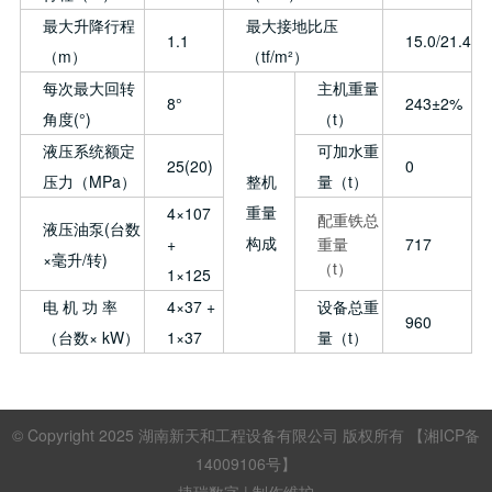
最大升降行程
最大接地比压
1.1
15.0/21.4
（m）
（tf/m²）
每次最大回转
主机重量
8°
243±2%
角度(°)
（t）
液压系统额定
可加水重
25(20)
0
压力（MPa）
整机
量（t）
重量
4×107
配重铁总
液压油泵(台数
构成
+
重量
717
×毫升/转)
（t）
1×125
电 机 功 率
4×37 +
设备总重
960
（台数× kW）
1×37
量（t）
© Copyright 2025
湖南新天和工程设备有限公司
版权所有
【湘ICP备
14009106号】