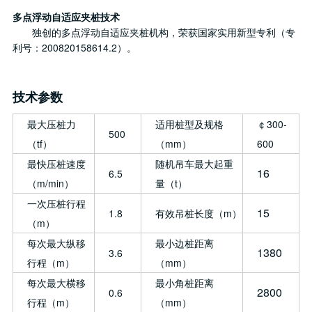
多点浮动自适应夹桩技术
独创的多点浮动自适应夹桩机构，荣获国家实用新型专利（专
利号：200820158614.2）。
技术参数
最大压桩力
适用桩型及规格
￠300-
500
（tf）
（mm）
600
最快压桩速度
随机吊车最大起重
16
6.5
（m/min）
量（t）
一次压桩行程
15
1.8
有效吊桩长度（m）
（m）
每次最大纵移
最小边桩距离
1380
3.6
行程（m）
（mm）
每次最大横移
最小角桩距离
2800
0.6
行程（m）
（mm）